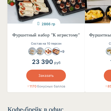
2866 гр
Фуршетный набор "К игристому"
Фуршетный
Состав на 10 персон
С
+9
23 390
руб
Заказать
1170
бонусных баллов
8
Кофе-брейк в офис