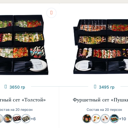
3650 гр
3495 гр
ный сет «Толстой»
Фуршетный сет «Пушк
остав на 20 персон
Состав на 20 персон
+6
+10