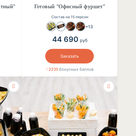
нтный"
Готовый "Офисный фуршет"
Состав на 15 персон
+13
44 690
руб
Заказать
2235
бонусных баллов