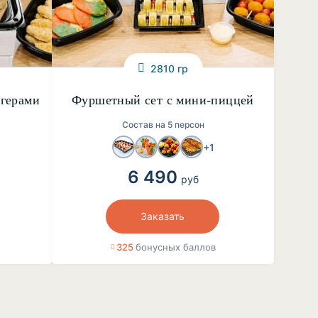
2810 гр
ргерами
Фуршетный сет с мини-пиццей
Состав на 5 персон
+1
6 490
руб
Заказать
325
бонусных баллов