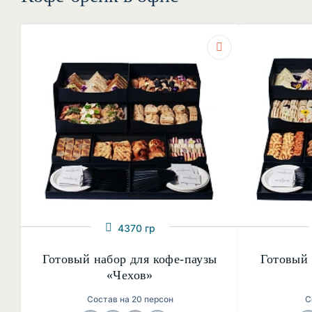
4370 гр
Готовый набор для кофе-паузы
Готовый 
«Чехов»
Состав на 20 персон
С