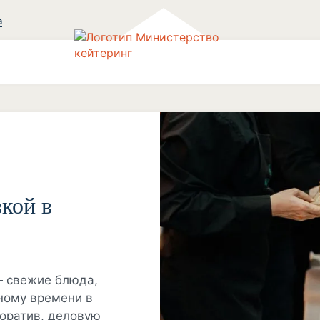
а
вкой в
— свежие блюда,
ному времени в
оратив, деловую