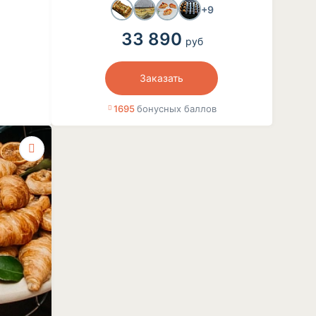
+9
33 890
руб
Заказать
1695
бонусных баллов