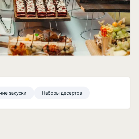
чие закуски
Наборы десертов