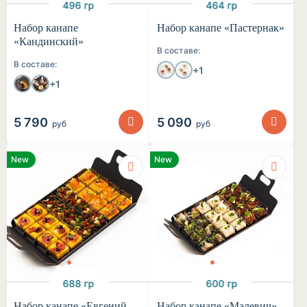
496 гр
464 гр
Набор канапе
Набор канапе «Пастернак»
«Кандинский»
В составе:
В составе:
+1
+1
5 790
5 090
руб
руб
New
New
688 гр
600 гр
Набор канапе «Евгений
Набор канапе «Малевич»