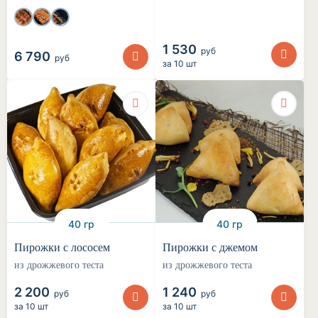
1 530
руб
6 790
руб
за
10 шт
40 гр
40 гр
Пирожки с лососем
Пирожки с джемом
из дрожжевого теста
из дрожжевого теста
2 200
1 240
руб
руб
за
10 шт
за
10 шт