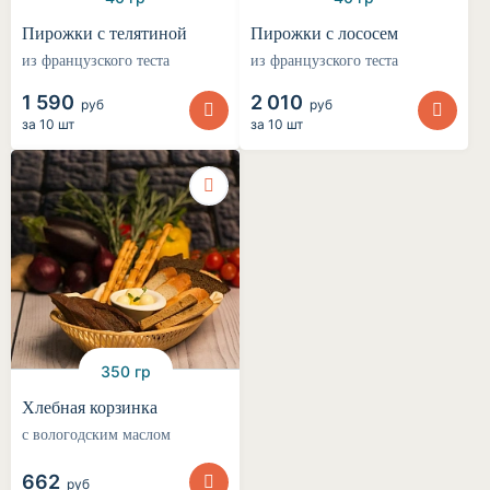
Пирожки с телятиной
Пирожки с лососем
из французского теста
из французского теста
1 590
2 010
руб
руб
за
10 шт
за
10 шт
350 гр
Хлебная корзинка
с вологодским маслом
662
руб