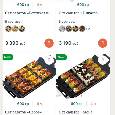
600 гр
4 ч
600 гр
Сет салатов «Боттичелли»
Сет салатов «Пикассо»
В составе:
В составе:
+2
3 390
3 190
руб
руб
New
New
600 гр
4 ч
600 гр
4 ч
Сет салатов «Серов»
Сет салатов «Моне»