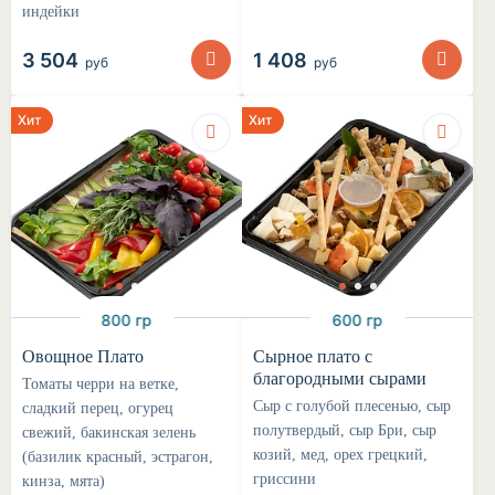
индейки
3 504
1 408
руб
руб
Хит
Хит
800 гр
600 гр
Овощное Плато
Сырное плато с
благородными сырами
Томаты черри на ветке,
Сыр с голубой плесенью, сыр
сладкий перец, огурец
полутвердый, сыр Бри, сыр
свежий, бакинская зелень
козий, мед, орех грецкий,
(базилик красный, эстрагон,
гриссини
кинза, мята)