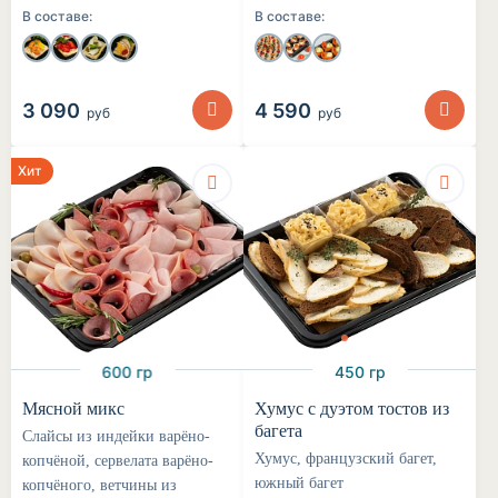
В составе:
В составе:
3 090
4 590
руб
руб
Хит
600 гр
450 гр
Мясной микс
Хумус с дуэтом тостов из
багета
Слайсы из индейки варёно-
Хумус, французский багет,
копчёной, сервелата варёно-
южный багет
копчёного, ветчины из