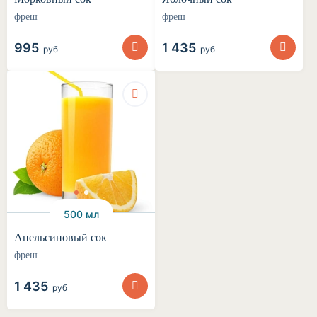
фреш
фреш
995
1 435
руб
руб
500 мл
Апельсиновый сок
фреш
1 435
руб