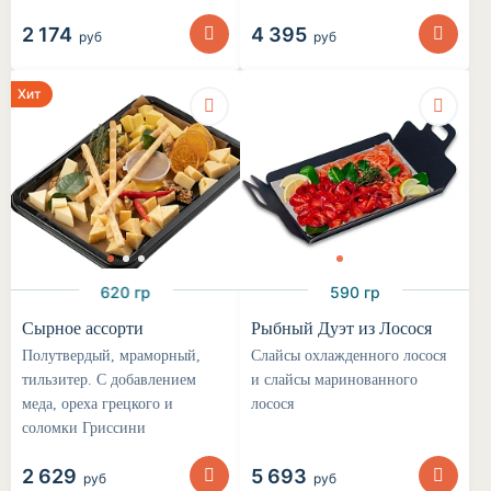
2 174
4 395
руб
руб
Хит
620 гр
590 гр
Сырное ассорти
Рыбный Дуэт из Лосося
Полутвердый, мраморный,
Слайсы охлажденного лосося
тильзитер. С добавлением
и слайсы маринованного
меда, ореха грецкого и
лосося
соломки Гриссини
2 629
5 693
руб
руб