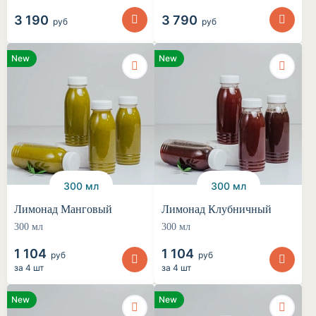
3 190
3 790
руб
руб
New
New
300 мл
300 мл
Лимонад Манговый
Лимонад Клубничный
300 мл
300 мл
1 104
1 104
руб
руб
за
4 шт
за
4 шт
New
New