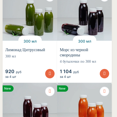
300 мл
300 мл
Лимонад Цитрусовый
Морс из черной
смородины
300 мл
4 бутылочки по 300 мл
920
1 104
руб
руб
за
4 шт
за
4 шт
New
New