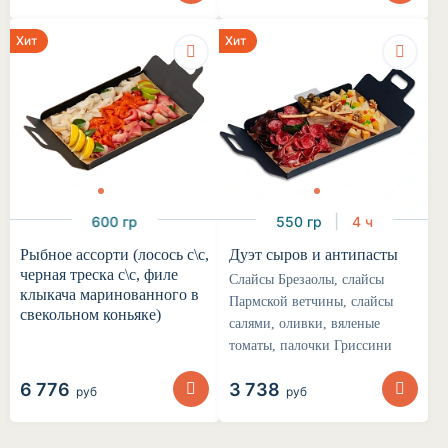
Хит
Хит
600 гр
550 гр
4 ч
Рыбное ассорти (лосось с\с,
Дуэт сыров и антипасты
черная треска с\с, филе
Слайсы Брезаолы, слайсы
клыкача маринованного в
Пармской ветчины, слайсы
свекольном коньяке)
салями, оливки, вяленые
томаты, палочки Гриссини
6 776
3 738
руб
руб