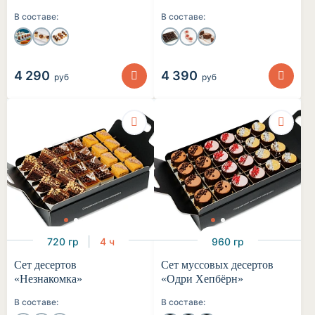
В составе:
В составе:
4 290
4 390
руб
руб
720 гр
4 ч
960 гр
Сет десертов
Сет муссовых десертов
«Незнакомка»
«Одри Хепбёрн»
В составе:
В составе: