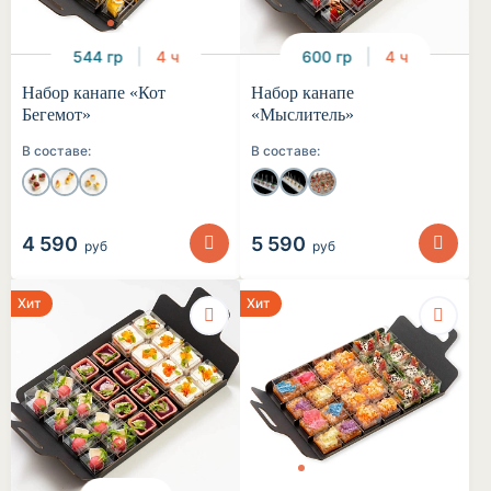
544 гр
4 ч
600 гр
4 ч
Набор канапе «Кот
Набор канапе
Бегемот»
«Мыслитель»
В составе:
В составе:
4 590
5 590
руб
руб
Хит
Хит