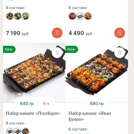
В составе:
В составе:
7 190
4 490
руб
руб
New
New
640 гр
4 ч
680 гр
Набор канапе «Посейдон»
Набор канапе «Иван
Бунин»
В составе:
В составе: