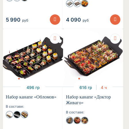
5 990
4 090
руб
руб
496 гр
616 гр
4 ч
Набор канапе «Обломов»
Набор канапе «Доктор
Живаго»
В составе:
В составе: