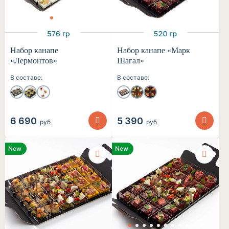
576 гр
520 гр
Набор канапе
Набор канапе «Марк
«Лермонтов»
Шагал»
В составе:
В составе:
6 690
5 390
руб
руб
New
New