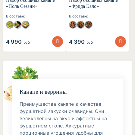
Набор овощных канапе
Набор овощных канапе
«Поль Сезанн»
«Фрида Кало»
В составе:
В составе:
4 990
4 390
руб
руб
Канапе и веррины
Преимущества канапе в качестве
фуршетной закуски очевидны. Они
великолепны на вкус и эффектны на
фуршетном столе. Аккуратные
порционные угощения удобны для