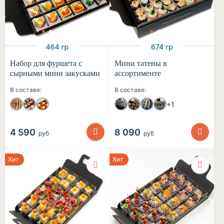
464 гр
674 гр
Набор для фуршета с
Мини татены в
сырными мини закусками
ассортименте
В составе:
В составе:
+1
4 590
8 090
руб
руб
Хит
Хит