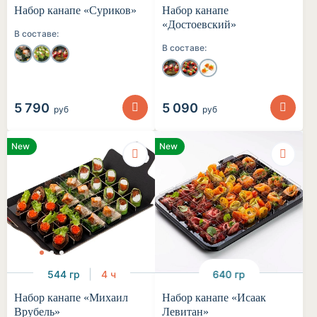
Набор канапе «Суриков»
Набор канапе
«Достоевский»
В составе:
В составе:
5 790
5 090
руб
руб
New
New
544 гр
4 ч
640 гр
Набор канапе «Михаил
Набор канапе «Исаак
Врубель»
Левитан»