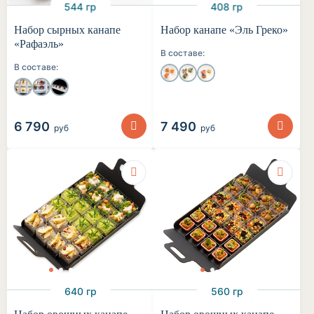
544 гр
408 гр
Набор сырных канапе
Набор канапе «Эль Греко»
«Рафаэль»
В составе:
В составе:
6 790
7 490
руб
руб
640 гр
560 гр