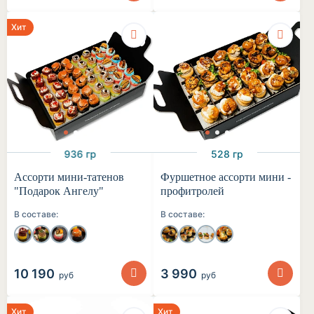
Хит
936 гр
528 гр
Ассорти мини-татенов
Фуршетное ассорти мини -
"Подарок Ангелу"
профитролей
В составе:
В составе:
10 190
3 990
руб
руб
Хит
Хит