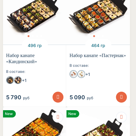
496 гр
464 гр
Набор канапе
Набор канапе «Пастернак»
«Кандинский»
В составе:
В составе:
+1
+1
5 790
5 090
руб
руб
New
New