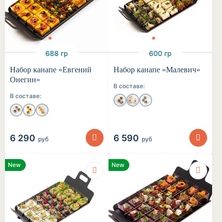
688 гр
600 гр
Набор канапе «Евгений
Набор канапе «Малевич»
Онегин»
В составе:
В составе:
6 290
6 590
руб
руб
New
New