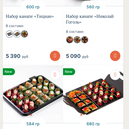
600 гр
560 гр
Набор канапе «Тициан»
Набор канапе «Николай
Гоголь»
В составе:
В составе:
5 390
5 090
руб
руб
New
New
584 гр
680 гр