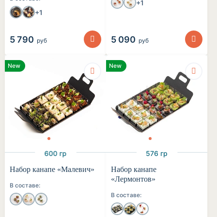
+1
+1
5 790
5 090
руб
руб
New
New
600 гр
576 гр
Набор канапе «Малевич»
Набор канапе
«Лермонтов»
В составе:
В составе: