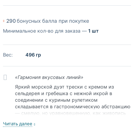
290
бонусных балла при покупке
Минимальное кол-во для заказа —
1 шт
Вес:
496 гр
«Гармония вкусовых линий»
Яркий морской дуэт трески с кремом из
сельдерея и гребешка с нежной икрой в
соединении с куриным рулетиком
складывается в гастрономическую абстракцию
— смелую, но уравновешенную, как живопись
Кандинского. Сет идеален для дегустаций и
лёгкой закуски к белому вину.