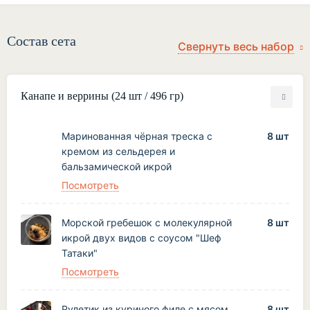
Состав сета
Канапе и веррины (24 шт / 496 гр)
Маринованная чёрная треска с
8 шт
кремом из сельдерея и
бальзамической икрой
Посмотреть
Морской гребешок с молекулярной
8 шт
икрой двух видов с соусом "Шеф
Татаки"
Посмотреть
Рулетик из куриного филе с мясом
8 шт