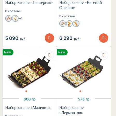
Набор канапе «Пастернак»
Набор канапе «Евгений
Онегин»
В составе:
В составе:
+1
5 090
6 290
руб
руб
New
New
600 гр
576 гр
Набор канапе «Малевич»
Набор канапе
«Лермонтов»