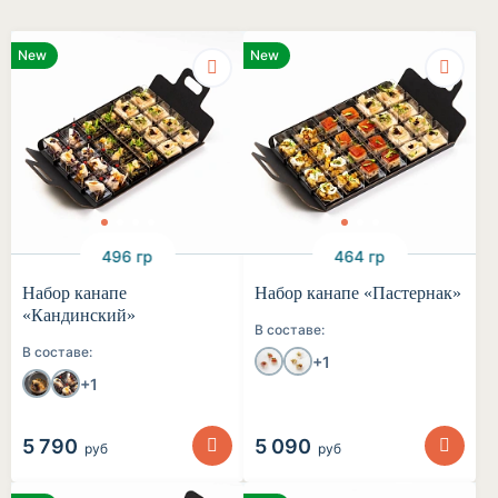
New
New
496 гр
464 гр
Набор канапе
Набор канапе «Пастернак»
«Кандинский»
В составе:
В составе:
+1
+1
5 790
5 090
руб
руб