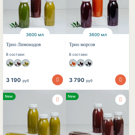
3600 мл
3600 мл
Трио Лимонадов
Трио морсов
В составе:
В составе:
3 190
3 790
руб
руб
New
New