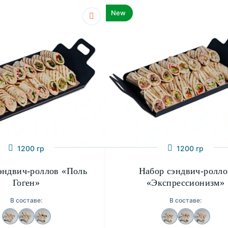
New
1200 гр
1200 гр
эндвич-роллов «Поль
Набор сэндвич-ролло
Гоген»
«Экспрессионизм»
В составе:
В составе: