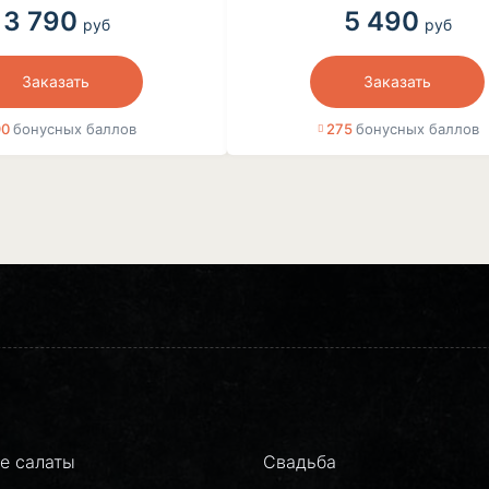
3 790
5 490
руб
руб
Заказать
Заказать
90
бонусных баллов
275
бонусных баллов
е салаты
Свадьба