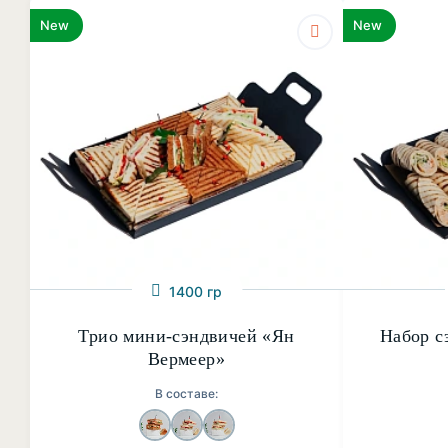
New
New
1400 гр
Трио мини-сэндвичей «Ян
Набор с
Вермеер»
В составе: