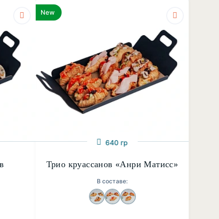
New
640 гр
в
Трио круассанов «Анри Матисс»
В составе: