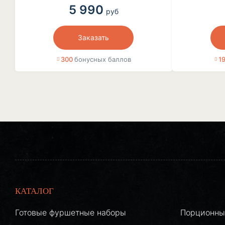
5 990
руб
Заказать
300
бонусных баллов
1
КАТАЛОГ
Готовые фуршетные наборы
Порционны