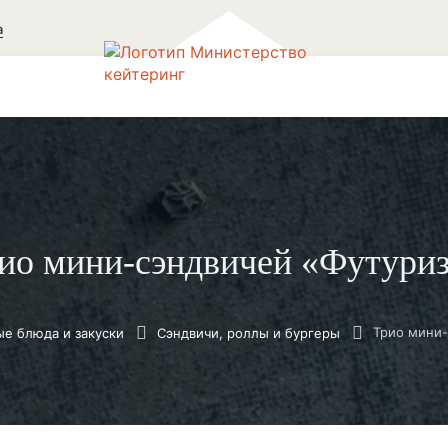
а
ио мини-сэндвичей «Футури
Трио мини-
е блюда и закуски
Сэндвичи, роллы и бургеры