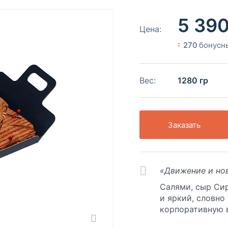
5 39
Цена:
270
бонусн
Вес:
1280 гр
Заказать
«Движение и но
Салями, сыр Си
и яркий, словно
корпоративную 