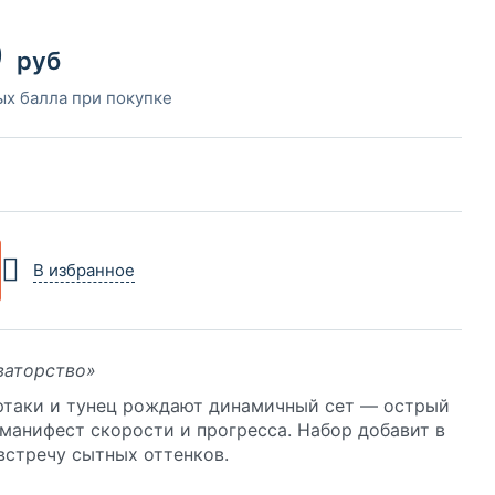
0
руб
ых балла при покупке
В избранное
ваторство»
ртаки и тунец рождают динамичный сет — острый
 манифест скорости и прогресса. Набор добавит в
встречу сытных оттенков.