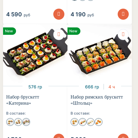
4 590
4 190
руб
руб
New
New
576 гр
666 гр
4 ч
Набор брускетт
Набор римских брускетт
«Катерина»
«Штольц»
В составе:
В составе: