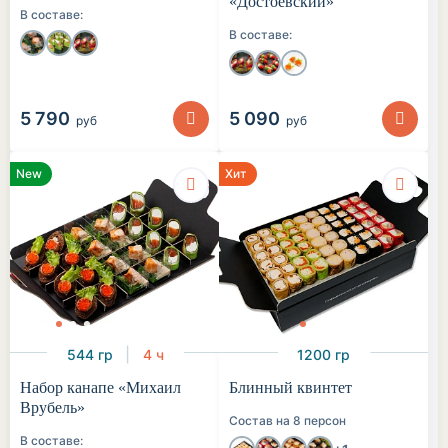
«Достоевский»
В составе:
В составе:
5 790
5 090
руб
руб
New
Хит
544 гр
4 ч
1200 гр
Набор канапе «Михаил
Блинный квинтет
Врубель»
Состав на 8 персон
В составе: