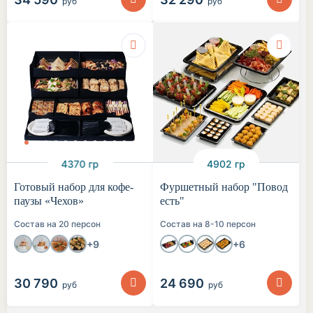
руб
руб
4370 гр
4902 гр
Готовый набор для кофе-
Фуршетный набор "Повод
паузы «Чехов»
есть"
Состав на 20 персон
Состав на 8-10 персон
+9
+6
30 790
24 690
руб
руб