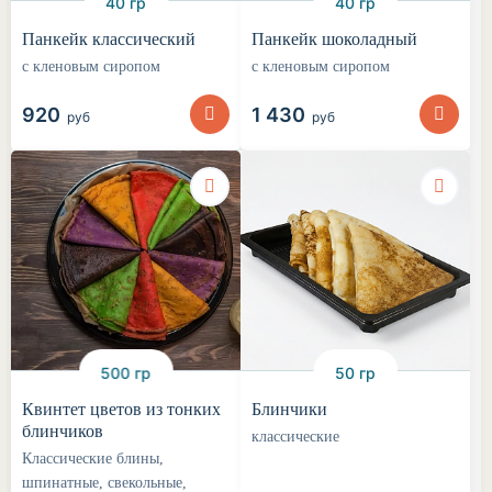
40 гр
40 гр
Панкейк классический
Панкейк шоколадный
с кленовым сиропом
с кленовым сиропом
920
1 430
руб
руб
500 гр
50 гр
Квинтет цветов из тонких
Блинчики
блинчиков
классические
Классические блины,
шпинатные, свекольные,