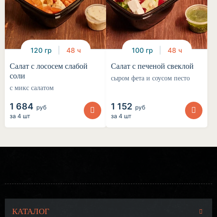
120 гр
48 ч
100 гр
48 ч
Салат с лососем слабой
Салат с печеной свеклой
соли
сыром фета и соусом песто
с микс салатом
1 684
1 152
руб
руб
за
4 шт
за
4 шт
КАТАЛОГ