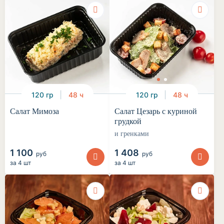
120 гр
48 ч
120 гр
48 ч
Салат Мимоза
Салат Цезарь с куриной
грудкой
и гренками
1 100
1 408
руб
руб
за
4 шт
за
4 шт