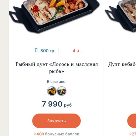
800 гр
4 ч
Рыбный дуэт «Лосось и масляная
Дуэт кебаб
рыба»
В составе:
7 990
руб
Заказать
400
бонусных баллов
2