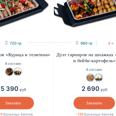
720 гр
960 гр
4 ч
ов «Курица и телятина»
Дуэт гарниров на шпажках
и бейби-картофель»
В составе:
В составе:
5 390
2 690
руб
руб
Заказать
Заказать
70
бонусных баллов
135
бонусных баллов