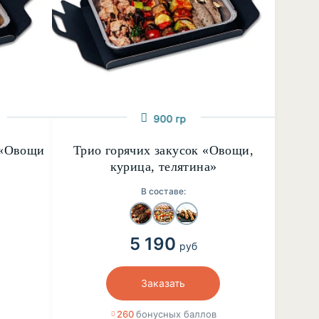
900 гр
 «Овощи
Трио горячих закусок «Овощи,
курица, телятина»
В составе:
5 190
руб
Заказать
260
бонусных баллов