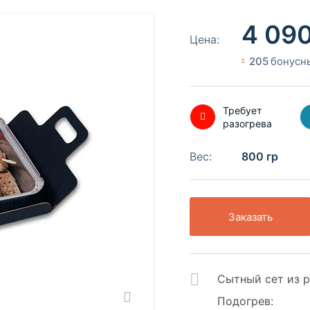
4 09
Цена:
205
бонусн
Требует
разогрева
Вес:
800 гр
Заказать
Сытный сет из р
Подогрев: