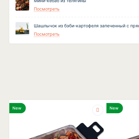
Мини-кебаб из телятины
Посмотреть
Шашлычок из бэби-картофеля запеченный с пр
Посмотреть
New
New